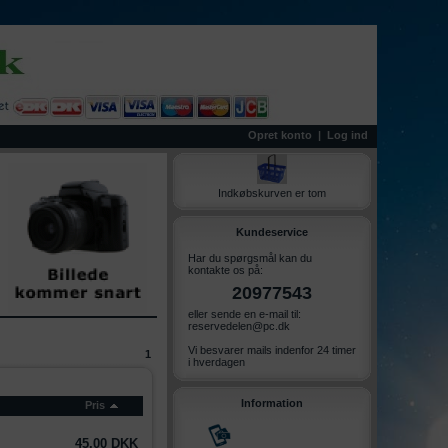
Opret konto
|
Log ind
Indkøbskurven er tom
Kundeservice
Har du spørgsmål kan du
kontakte os på:
20977543
eller sende en e-mail til:
reservedelen@pc.dk
Vi besvarer mails indenfor 24 timer
1
i hverdagen
Information
Pris
45,00 DKK