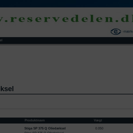
el
ksel
Produktnavn
Vægt
Stiga SP 375 Q Oliedæksel
0.050