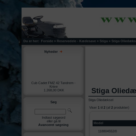
Du er her:
Forside
»
Reservedele - Kædesave
»
Stiga
»
Stiga Oliedæks
Nyheder
Cub Cadet FMZ 42 Tandrem -
Knive
Stiga Oliedæ
1.268,00 DKK
Stiga Oliedæksel
Søg
Viser
1
til
2
(af
2
produkter)
Indtast søgeord
eller gå til
Model
Avanceret søgning
118804552/0