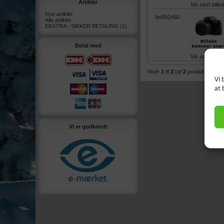
Artikler
Vis stort bille
Nye artikler
bs691450
Alle artikler
EKSTRA - SIKKER BETALING
(1)
Betal med
Vis stort bille
Viser
1
til
2
(af
2
produkter)
Vi 
at 
Vi er godkendt