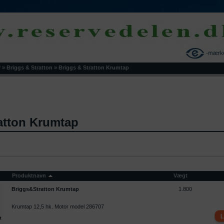
r
»
Briggs & Stratton
»
Briggs & Stratton Krumtap
atton Krumtap
Produktnavn
Vægt
Briggs&Stratton Krumtap
1.800
Krumtap 12,5 hk. Motor model 286707