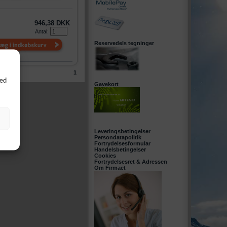
946,38 DKK
Antal:
Reservedels tegninger
1
Ved
Gavekort
Leveringsbetingelser
Persondatapolitik
Fortrydelsesformular
Handelsbetingelser
Cookies
Fortrydelsesret & Adressen
Om Firmaet