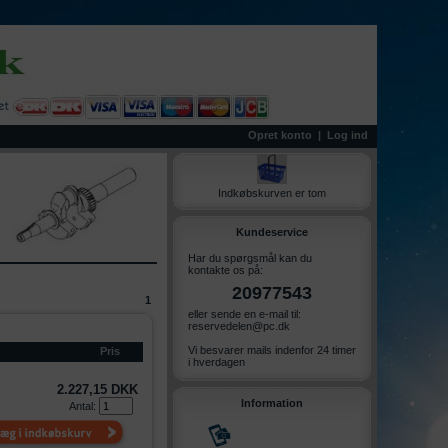
Opret konto
|
Log ind
Indkøbskurven er tom
Kundeservice
Har du spørgsmål kan du
kontakte os på:
20977543
1
eller sende en e-mail til:
reservedelen@pc.dk
Vi besvarer mails indenfor 24 timer
Pris
i hverdagen
2.227,15 DKK
Information
Antal: