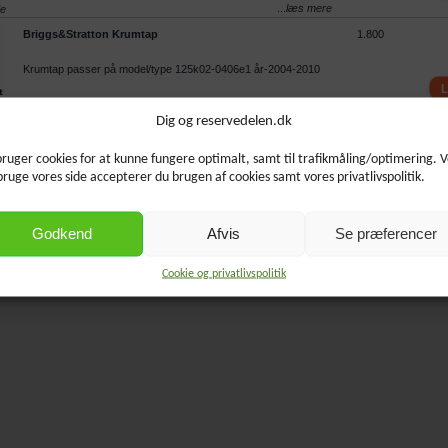
...
læs mere
de
Briggs&Stratton Krumtap
1.800
Krumtap passer på model/type 125k02-0406e1 år-2004-2010
...
læs mere
de
Dig og reservedelen.dk
bruger cookies for at kunne fungere optimalt, samt til trafikmåling/optimering. 
bruge vores side accepterer du brugen af cookies samt vores privatlivspolitik.
Godkend
Afvis
Se præferencer
Cookie og privatlivspolitik