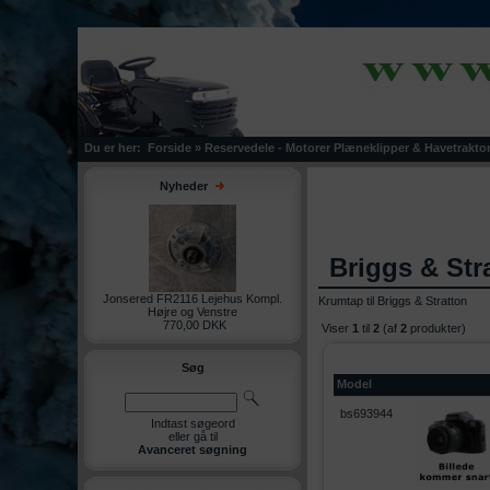
Du er her:
Forside
»
Reservedele - Motorer Plæneklipper & Havetrakto
Nyheder
Briggs & Str
Jonsered FR2116 Lejehus Kompl.
Krumtap til Briggs & Stratton
Højre og Venstre
770,00 DKK
Viser
1
til
2
(af
2
produkter)
Søg
Model
bs693944
Indtast søgeord
eller gå til
Avanceret søgning