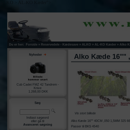
ALKO > AL-KO Kæder">
Du er her:
Forside
»
Reservedele - Kædesave
»
ALKO
»
AL-KO Kæder
»
Alko K
Alko Kæde 16"" ,
Nyheder
Cub Cadet FMZ 42 Tandrem -
Knive
1.268,00 DKK
Søg
Vis stort billede
Indtast søgeord
Alko Kæde 16"" 40CM ,050 1,5MM 325 66
eller gå til
Avanceret søgning
Passer til BKS 4540