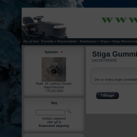
Du er her:
Forside
»
Reservedele - Kædesave
»
Stiga
»
Stiga Benzinsl
Stiga Gummip
Nyheder
[sti123275032/0]
Der er endnu ingen anmeldel
Rider 16 Lejehus Kompl.
Højre/Venstre
770,00 DKK
Søg
Indtast søgeord
eller gå til
Avanceret søgning