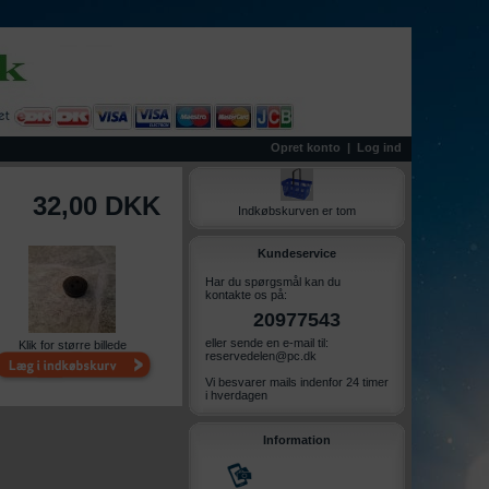
Opret konto
|
Log ind
32,00 DKK
Indkøbskurven er tom
Kundeservice
Har du spørgsmål kan du
kontakte os på:
20977543
eller sende en e-mail til:
Klik for større billede
reservedelen@pc.dk
Vi besvarer mails indenfor 24 timer
i hverdagen
Information