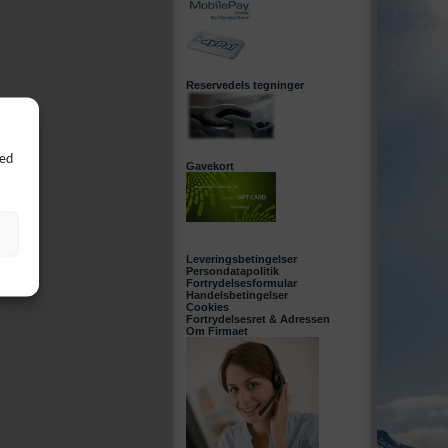
Reservedels tegninger
Ved
Gavekort
Leveringsbetingelser
Persondatapolitik
Fortrydelsesformular
Handelsbetingelser
Cookies
Fortrydelsesret & Adressen
Om Firmaet