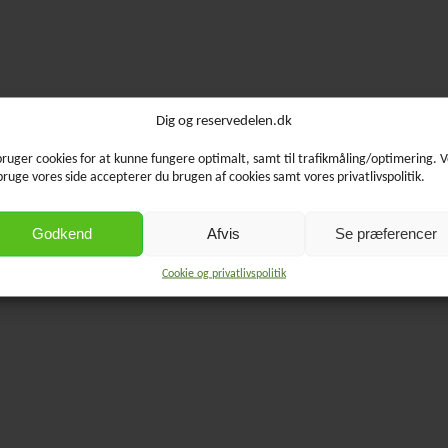
Dig og reservedelen.dk
bruger cookies for at kunne fungere optimalt, samt til trafikmåling/optimering. 
bruge vores side accepterer du brugen af cookies samt vores privatlivspolitik.
Godkend
Afvis
Se præferencer
Cookie og privatlivspolitik