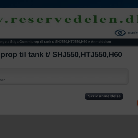
ange
»
Stiga Gummiprop til tank t/ SHJ550,HTJ550,H60
»
Anmeldelser
rop til tank t/ SHJ550,HTJ550,H60
ser.