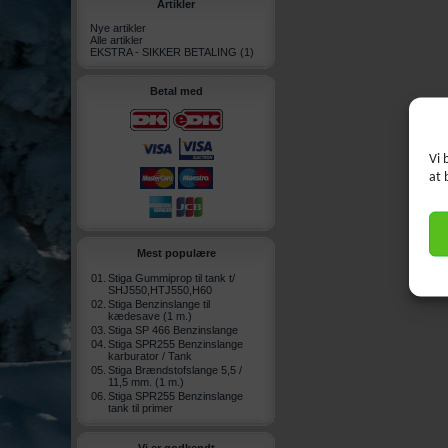
Artikler
Nye artikler
Alle artikler
EKSTRA - SIKKER BETALING
(1)
Betal med
Vi 
at 
Mest populære
01.
Stiga Gummiprop til tank t/
SHJ550,HTJ550,H60
02.
Stiga Benzinslange til
kædesave (1 m.)
03.
Stiga SP 466 Benzinslange
04.
Stiga SPR255 Benzinslange
karburator / Tank
05.
Stiga Brændstofslange 5,5 /
11,5 mm. (1 m.)
06.
Stiga SPR255 Benzinslange
tank til primer