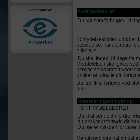
Vi er godkendt
Fortrydelsesret :
Du har som forbruger 14 dage
Fortrydelsesfristen udløber 1
besiddelse, når det drejer sig
enkeltvis.
Du skal inden 14 dage fra m
Meddelelsen skal gives ved 
benytte
standardfortrydelses
ønsker at udnytte din fortryd
Du kan ikke fortryde ved blo
dette.
Returnering/ombytning:
FORTRYDELSESRET:
Du skal sende din ordre retu
du ønsker at fortryde dit køb
Du bærer risikoen for varen f
Manglende original emballage