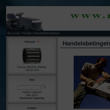
Du er her:
Forside
»
Handelsbetingelser
Handelsbetingel
Nyheder
Partner 365/405 Nåleleje
108,00 DKK
Søg
Indtast søgeord
eller gå til
Avanceret søgning
Artikler