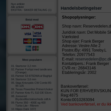
Nye artikler
Alle artikler
Handelsbetingelser
EKSTRA - SIKKER BETALING
(1)
Shopoplysninger:
Betal med
Shop navn: Reservedelen.
Juridisk navn: Det Mobile S
Værksted
Shop ejer: Frank Berger
Adresse: Vestre Alle 2
Postnr./By: 4991 Toreby.L
Telefon: 20977543
E-mail:
reservedelen@pc.d
Mest populære
Kontaktpers.: Frank Berger
01.
Startsnor 3,2 mm
CVR-nr.: 26843146
02.
Partner Forhjul med tandkrans
Etableringsår: 2002
(Orange)
03.
Partner 53-875DWA af Baghjul
04.
Startsnor 3,6 mm
05.
Stiga Knivspids CW Combi 85-
95-105
Bankoverførsel:
06.
Texas Powerline Primer/choker
KUN FOR ERHVERVSKUN
07.
Partner Kniv FL 510 DE 53cm.
Reg:4875
08.
Jonsered
Brydestifter/sikkerheds stift A
Konto:0010283094
09.
Flymo 350 - 400E og 400
Ved bankoverførsel, er du ik
Turbo Lite - Ribrem
10.
Klippo Dæk 1072