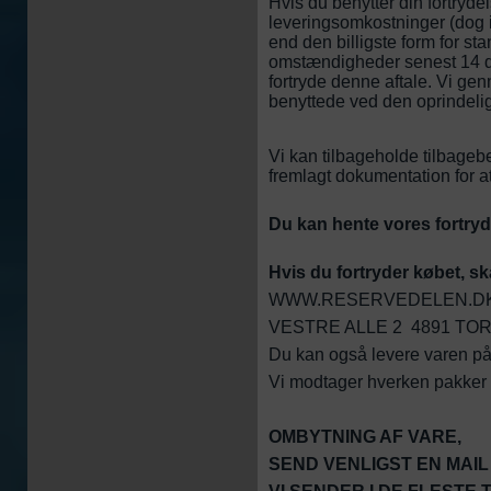
Hvis du benytter din fortryde
leveringsomkostninger (dog i
end den billigste form for st
omstændigheder senest 14 da
fortryde denne aftale. Vi g
benyttede ved den oprindelig
Vi kan tilbageholde tilbagebe
fremlagt dokumentation for a
Du kan hente vores fortry
Hvis du fortryder købet, ska
WWW.RESERVEDELEN.D
VESTRE ALLE 2 4891 TOR
Du kan også levere varen på 
Vi modtager hverken pakker u
OMBYTNING AF VARE,
SEND VENLIGST EN MAIL