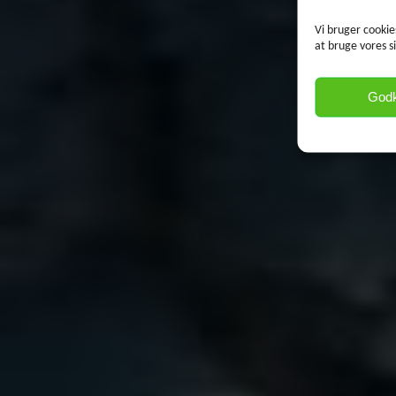
Vi bruger cookie
at bruge vores s
God