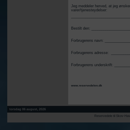
Jeg meddeler herved, at jeg ønsker
varer/tjenesteydelser:
_____________________________
Bestilt den: ________________
Forbrugerens navn: __________
Forbrugerens adresse: _______
Forbrugerens underskrift: ____
www.reservedelen.dk
torsdag 06 august, 2026
Reservedele til Skov-Ha