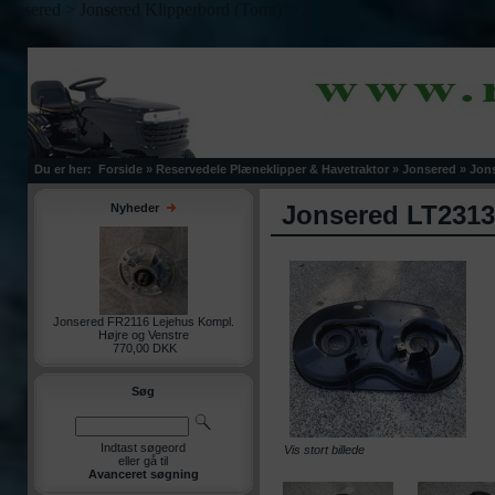
Jonsered > Jonsered Klipperbord (Tomt)">
Du er her:
Forside
»
Reservedele Plæneklipper & Havetraktor
»
Jonsered
»
Jons
Jonsered LT2313
Nyheder
Jonsered FR2116 Lejehus Kompl.
Højre og Venstre
770,00 DKK
Søg
Indtast søgeord
Vis stort billede
eller gå til
Avanceret søgning