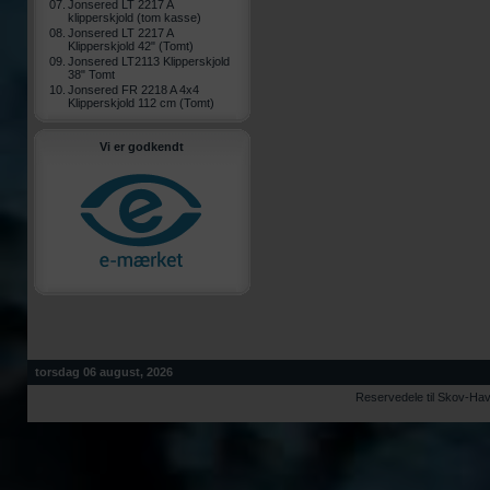
07.
Jonsered LT 2217 A
klipperskjold (tom kasse)
08.
Jonsered LT 2217 A
Klipperskjold 42" (Tomt)
09.
Jonsered LT2113 Klipperskjold
38" Tomt
10.
Jonsered FR 2218 A 4x4
Klipperskjold 112 cm (Tomt)
Vi er godkendt
torsdag 06 august, 2026
Reservedele til Skov-Ha