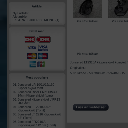
Artikler
Nye artikler
Alle artikler
EKSTRA - SIKKER BETALING
(1)
Vis stort billede
Vis stort bil
Betal med
Vis stort billede
Jonsered LT2313A klipperskjold komplet. 
Original nr.:
5321942-51 / 5833049-01 / 5324078-15
Mest populære
01.
Jonsered LR 10/11/12/130
Klipper skjold tomt
02.
Jonsered Rider FR2113MA /
94cm Klipperskjold (tomt)
03.
Jonsered klipperskjold t/ FR13
UDGÅET
04.
Jonsered LT 2218 A 42"
Klipperskjold (Tomt)
05.
Jonsered LT 2216 Klipperskjold
42" (Tomt)
06.
Jonsered FR2216 A
Klipperskjold 112 cm (Tomt)