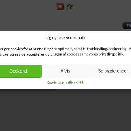
Produktet blev oprettet lørdag 05 december, 2015.
Dig og reservedelen.dk
bruger cookies for at kunne fungere optimalt, samt til trafikmåling/optimering. 
bruge vores side accepterer du brugen af cookies samt vores privatlivspolitik.
Godkend
Afvis
Se præferencer
Cookie og privatlivspolitik