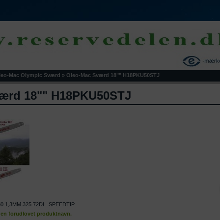
leo-Mac Olympic Sværd
»
Oleo-Mac Sværd 18"" H18PKU50STJ
ærd 18"" H18PKU50STJ
50 1,3MM 325 72DL. SPEEDTIP
den forudlovet produktnavn.