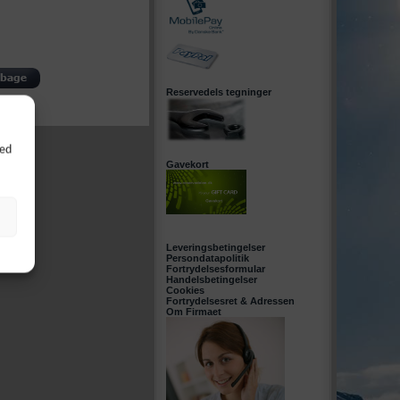
Reservedels tegninger
Ved
Gavekort
Leveringsbetingelser
Persondatapolitik
Fortrydelsesformular
Handelsbetingelser
Cookies
Fortrydelsesret & Adressen
Om Firmaet