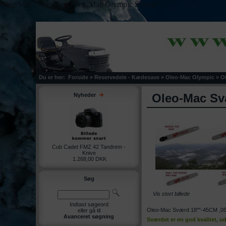
Oleo-Mac Olympic > Oleo-Mac Olympic Sværd">
Du er her:
Forside
»
Reservedele - Kædesave
»
Oleo-Mac Olympic
»
O
Oleo-Mac Sv
Nyheder
Cub Cadet FMZ 42 Tandrem -
Knive
1.268,00 DKK
Søg
Vis stort billede
Indtast søgeord
Oleo-Mac Sværd 18""-45CM ,0
eller gå til
Avanceret søgning
Sværdet er en god kvalitet, u