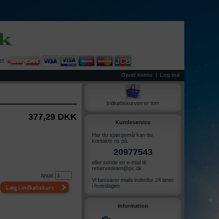
Opret konto
|
Log ind
Indkøbskurven er tom
377,29 DKK
Kundeservice
Har du spørgsmål kan du
kontakte os på:
20977543
eller sende en e-mail til:
reservedelen@pc.dk
Antal:
Vi besvarer mails indenfor 24 timer
i hverdagen
Information