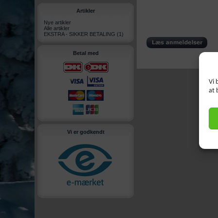
Artikler
Nye artikler
Alle artikler
EKSTRA - SIKKER BETALING
(1)
Betal med
Vi 
at 
Vi er godkendt