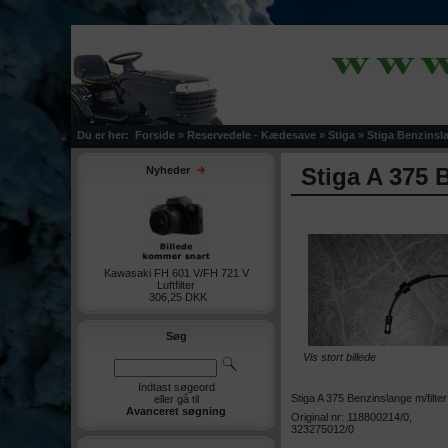
Du er her:
Forside
»
Reservedele - Kædesave
»
Stiga
»
Stiga Benzinsl
Stiga A 375 
Nyheder
Kawasaki FH 601 V/FH 721 V
Luftfilter
306,25 DKK
Søg
Vis stort billede
Indtast søgeord
Stiga A 375 Benzinslange m/filter
eller gå til
Avanceret søgning
Original nr: 118800214/0,
323275012/0