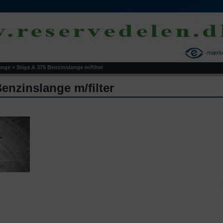
ange
»
Stiga A 375 Benzinslange m/filter
Benzinslange m/filter