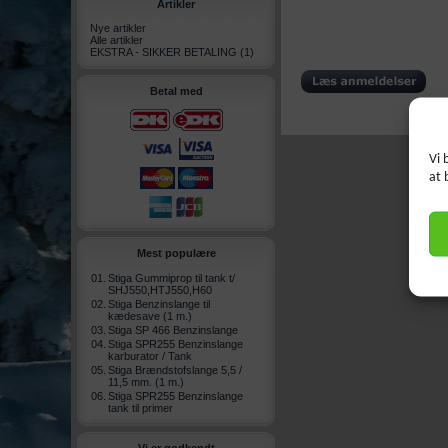
Artikler
Nye artikler
Alle artikler
EKSTRA - SIKKER BETALING
(1)
Betal med
Vi 
at 
Mest populære
01.
Stiga Gummiprop til tank t/
SHJ550,HTJ550,H60
02.
Stiga Benzinslange til
kædesave (1 m.)
03.
Stiga SP 466 Benzinslange
04.
Stiga SPR255 Benzinslange
karburator / Tank
05.
Stiga Brændstofslange 5,5 /
11,5 mm. (1 m.)
06.
Stiga SPR255 Benzinslange
tank til primer