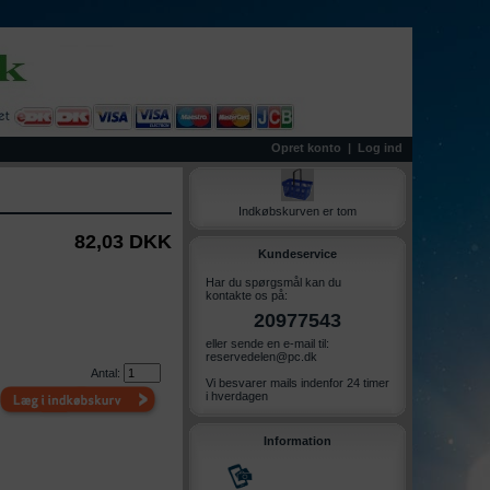
Opret konto
|
Log ind
Indkøbskurven er tom
82,03 DKK
Kundeservice
Har du spørgsmål kan du
kontakte os på:
20977543
eller sende en e-mail til:
reservedelen@pc.dk
Antal:
Vi besvarer mails indenfor 24 timer
i hverdagen
Information