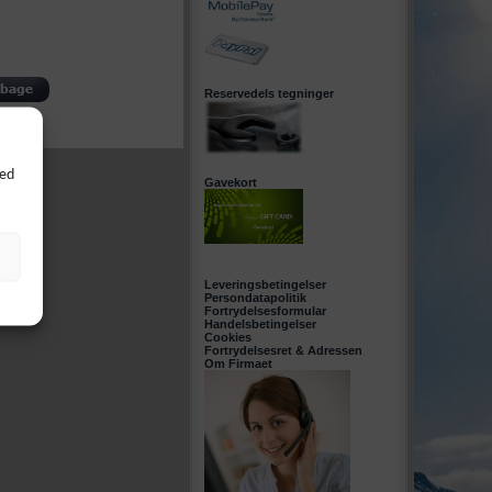
Reservedels tegninger
Ved
Gavekort
Leveringsbetingelser
Persondatapolitik
Fortrydelsesformular
Handelsbetingelser
Cookies
Fortrydelsesret & Adressen
Om Firmaet