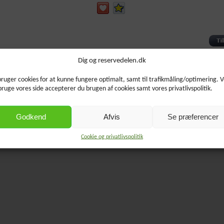
Produktet blev oprettet torsdag 20 november, 2025.
Dig og reservedelen.dk
bruger cookies for at kunne fungere optimalt, samt til trafikmåling/optimering. 
bruge vores side accepterer du brugen af cookies samt vores privatlivspolitik.
Godkend
Afvis
Se præferencer
Cookie og privatlivspolitik