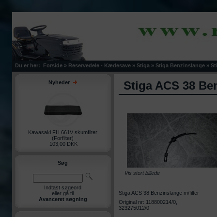
Du er her:
Forside
»
Reservedele - Kædesave
»
Stiga
»
Stiga Benzinslange
»
St
Stiga ACS 38 Ben
Nyheder
Kawasaki FH 661V skumfilter
(Forfilter)
103,00 DKK
Søg
Vis stort billede
Indtast søgeord
Stiga ACS 38 Benzinslange m/filter
eller gå til
Avanceret søgning
Original nr: 118800214/0,
323275012/0