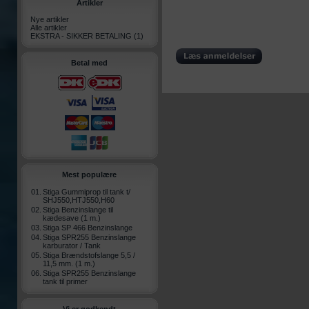
Artikler
Nye artikler
Alle artikler
EKSTRA - SIKKER BETALING
(1)
Betal med
Mest populære
01.
Stiga Gummiprop til tank t/
SHJ550,HTJ550,H60
02.
Stiga Benzinslange til
kædesave (1 m.)
03.
Stiga SP 466 Benzinslange
04.
Stiga SPR255 Benzinslange
karburator / Tank
05.
Stiga Brændstofslange 5,5 /
11,5 mm. (1 m.)
06.
Stiga SPR255 Benzinslange
tank til primer