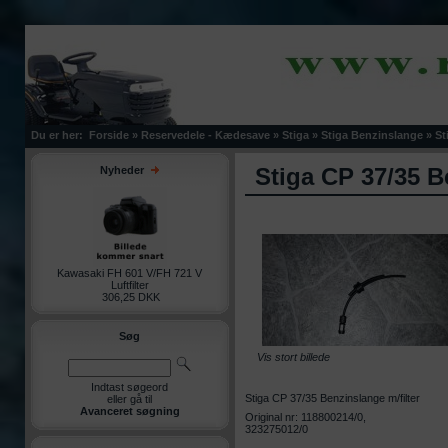
Du er her:
Forside
»
Reservedele - Kædesave
»
Stiga
»
Stiga Benzinslange
»
St
Stiga CP 37/35 B
Nyheder
Kawasaki FH 601 V/FH 721 V
Luftfilter
306,25 DKK
Søg
Vis stort billede
Indtast søgeord
Stiga CP 37/35 Benzinslange m/filter
eller gå til
Avanceret søgning
Original nr: 118800214/0,
323275012/0