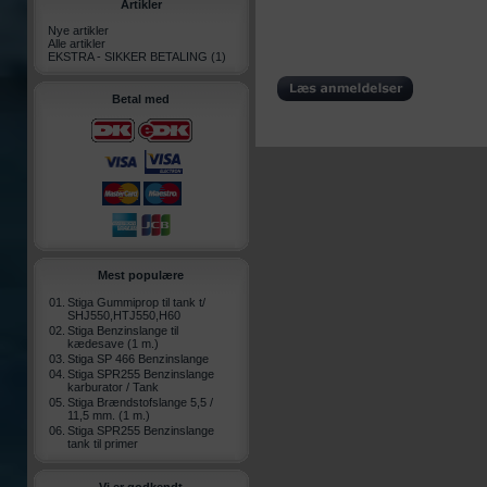
Artikler
Nye artikler
Alle artikler
EKSTRA - SIKKER BETALING
(1)
Betal med
Mest populære
01.
Stiga Gummiprop til tank t/
SHJ550,HTJ550,H60
02.
Stiga Benzinslange til
kædesave (1 m.)
03.
Stiga SP 466 Benzinslange
04.
Stiga SPR255 Benzinslange
karburator / Tank
05.
Stiga Brændstofslange 5,5 /
11,5 mm. (1 m.)
06.
Stiga SPR255 Benzinslange
tank til primer