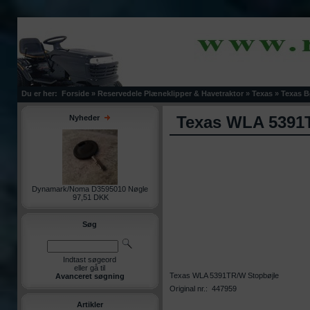
Du er her:
Forside
»
Reservedele Plæneklipper & Havetraktor
»
Texas
»
Texas B
Texas WLA 5391
Nyheder
Dynamark/Noma D3595010 Nøgle
97,51 DKK
Søg
Indtast søgeord
eller gå til
Texas WLA 5391TR/W Stopbøjle
Avanceret søgning
Original nr.: 447959
Artikler