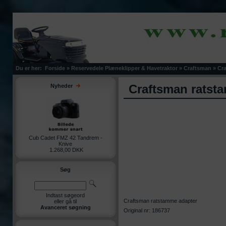
Du er her:
Forside
»
Reservedele Plæneklipper & Havetraktor
»
Craftsman
»
Cra
Craftsman ratst
Nyheder
Cub Cadet FMZ 42 Tandrem -
Knive
1.268,00 DKK
Søg
Indtast søgeord
Craftsman ratstamme adapter
eller gå til
Avanceret søgning
Original nr: 186737