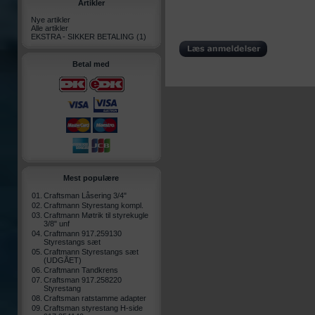
Artikler
Nye artikler
Alle artikler
EKSTRA - SIKKER BETALING
(1)
Betal med
Mest populære
01.
Craftsman Låsering 3/4"
02.
Craftmann Styrestang kompl.
03.
Craftmann Møtrik til styrekugle
3/8" unf
04.
Craftmann 917.259130
Styrestangs sæt
05.
Craftmann Styrestangs sæt
(UDGÅET)
06.
Craftmann Tandkrens
07.
Craftsman 917.258220
Styrestang
08.
Craftsman ratstamme adapter
09.
Craftsman styrestang H-side