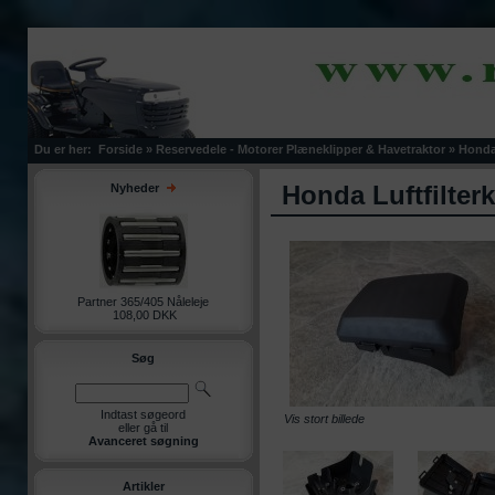
Du er her:
Forside
»
Reservedele - Motorer Plæneklipper & Havetraktor
»
Hond
Honda Luftfilter
Nyheder
Partner 365/405 Nåleleje
108,00 DKK
Søg
Indtast søgeord
Vis stort billede
eller gå til
Avanceret søgning
Artikler