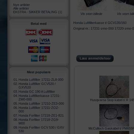
Nye artikler
Alle artikler
EKSTRA - SIKKER BETALING
(1)
Vis stort billede
Vis stort bil
Honda Luftfilterkasse t/ GCV135/160
Betal med
Original nr.: 17231-zmo-000 17220-zmo-
Mest populære
01.
Honda Luftfilter 17211-ZL8-000
02.
Honda Luftfilter GCV520 /
GXV520
03.
Honda GC 190 A Luftfilter
04.
Honda Luftfilterkasse 17231-
ZM0-000
Husqvarna Stop kabel t/ R 14
05.
Honda Luftfilter 17210-ZE3-000
06.
Honda Luftfilter 17211-ZOZ-
000
07.
Honda Forfilter 17218-ZE1-821
08.
Honda Forfilter 17218-ZG9-
M00
09.
Honda Forfilter GCV 530 / GXV
McCulloch Gaskabel t/ PM65
530