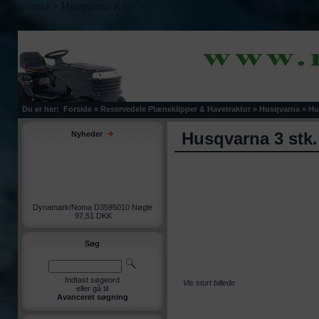
Husqvarna > Husqvarna Kniv">
Du er her:
Forside
»
Reservedele Plæneklipper & Havetraktor
»
Husqvarna
»
Hu
Husqvarna 3 stk. 
Nyheder
Dynamark/Noma D3595010 Nøgle
97,51 DKK
Søg
Indtast søgeord
Vis stort billede
eller gå til
Avanceret søgning