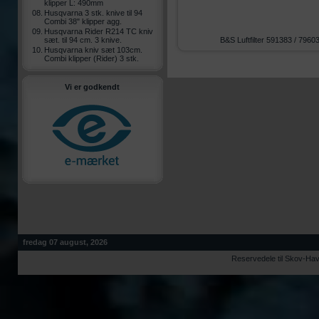
klipper L: 490mm
08.
Husqvarna 3 stk. knive til 94
Combi 38" klipper agg.
09.
Husqvarna Rider R214 TC kniv
sæt. til 94 cm. 3 knive.
B&S Luftfilter 591383 / 7960
10.
Husqvarna kniv sæt 103cm.
Combi klipper (Rider) 3 stk.
Vi er godkendt
fredag 07 august, 2026
Reservedele til Skov-Ha