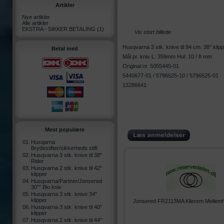
Artikler
Nye artikler
Alle artikler
EKSTRA - SIKKER BETALING
(1)
Vis stort billede
Husqvarna 3 stk. knive til 94 cm. 38" klip
Betal med
Mål pr. kniv L: 359mm Hul: 10 / 8 mm
Original nr. 5055445-01
5440677-01 / 5796525-10 / 5796525-01
13286641
Mest populære
01.
Husqarna
Brydestifter/sikkerheds stift
02.
Husqvarna 3 stk. knive til 38"
Rider
03.
Husqvarna 2 stk. knive til 42"
klipper
04.
Husqvarna/Partner/Jonsered
30"" Bio kniv
05.
Husqvarna 3 stk. knive 34"
klipper
Jonsered FR2113MA Kilerem Mellemhj
06.
Husqvarna 3 stk. knive til 40"
klipper
07.
Husqvarna 2 stk. knive til 44"