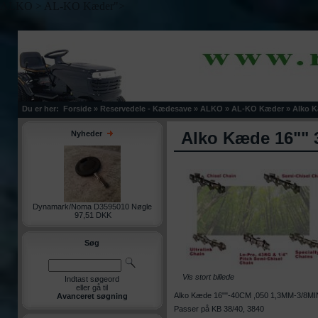
ALKO > AL-KO Kæder">
Du er her:
Forside
»
Reservedele - Kædesave
»
ALKO
»
AL-KO Kæder
»
Alko K
Alko Kæde 16"" 3
Nyheder
Dynamark/Noma D3595010 Nøgle
97,51 DKK
Søg
Vis stort billede
Indtast søgeord
eller gå til
Alko Kæde 16""-40CM ,050 1,3MM-3/8MINI
Avanceret søgning
Passer på KB 38/40, 3840