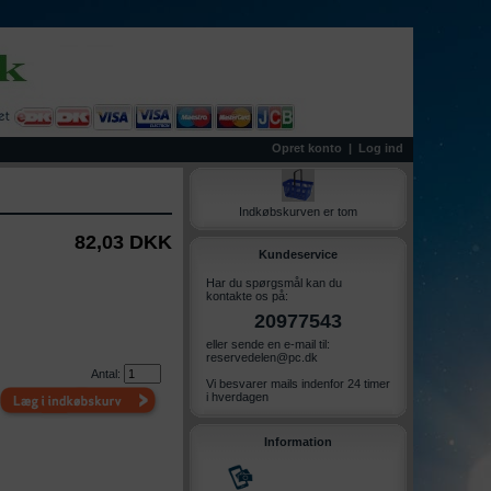
Opret konto
|
Log ind
Indkøbskurven er tom
82,03 DKK
Kundeservice
Har du spørgsmål kan du
kontakte os på:
20977543
eller sende en e-mail til:
reservedelen@pc.dk
Antal:
Vi besvarer mails indenfor 24 timer
i hverdagen
Information