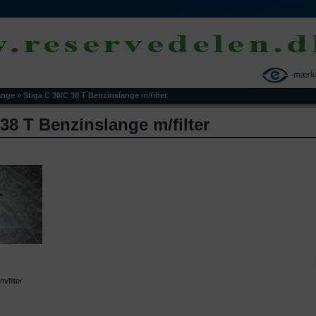
ange
»
Stiga C 38/C 38 T Benzinslange m/filter
 38 T Benzinslange m/filter
/filter