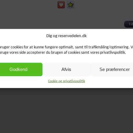
Produktet blev oprettet torsdag 20 november, 2025.
Dig og reservedelen.dk
bruger cookies for at kunne fungere optimalt, samt til trafikmåling/optimering. 
bruge vores side accepterer du brugen af cookies samt vores privatlivspolitik.
Godkend
Afvis
Se præferencer
Cookie og privatlivspolitik