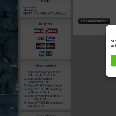
Artikler
Nye artikler
Alle artikler
EKSTRA - SIKKER BETALING
(1)
Betal med
Vi 
at 
Mest populære
01.
Stiga Gummiprop til tank t/
SHJ550,HTJ550,H60
02.
Stiga Benzinslange til
kædesave (1 m.)
03.
Stiga SP 466 Benzinslange
04.
Stiga SPR255 Benzinslange
karburator / Tank
05.
Stiga Brændstofslange 5,5 /
11,5 mm. (1 m.)
06.
Stiga SPR255 Benzinslange
tank til primer