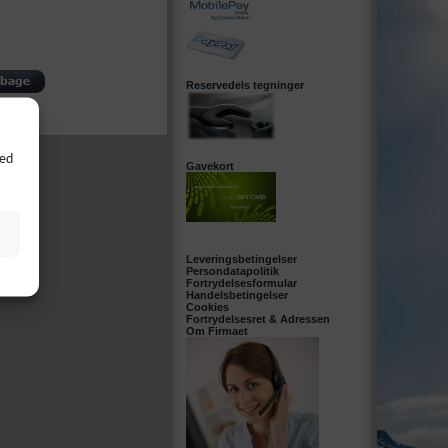
Reservedels tegninger
Ved
Gavekort
Leveringsbetingelser
Persondatapolitik
Fortrydelsesformular
Handelsbetingelser
Cookies
Fortrydelsesret & Adressen
Om Firmaet