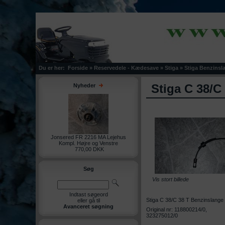
Du er her:
Forside
»
Reservedele - Kædesave
»
Stiga
»
Stiga Benzinsl
Stiga C 38/C
Nyheder
Jonsered FR 2216 MA Lejehus
Kompl. Højre og Venstre
770,00 DKK
Søg
Vis stort billede
Indtast søgeord
Stiga C 38/C 38 T Benzinslange m
eller gå til
Avanceret søgning
Original nr: 118800214/0,
323275012/0